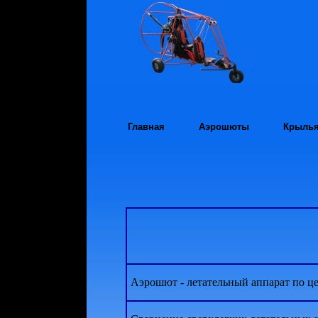
Главная
Аэрошюты
Крыль
Аэрошют - летательный аппарат по ц