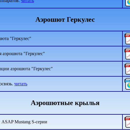
аппаратов.
читать
Аэрошют Геркулес
шюта "Геркулес"
я аэрошюта "Геркулес"
тации аэрошюта "Геркулес"
освязь.
читать
Аэрошютные крылья
 ASAP Mustang S-серии